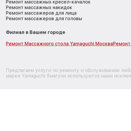
Ремонт массажных кресел-качалок
Ремонт массажных накидок
Ремонт массажеров для лица
Ремонт массажеров для головы
Филиал в Вашем городе
Ремонт Массажного стола Yamaguchi Москва
Ремонт
Предлагаем услуги по ремонту и обслуживанию любы
марки Yamaguchi Ямагучи используются нами исключ