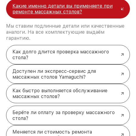
собственный склад комплектующих, что
Какие именно детали вы применяете при
позволяет сократить сроки
ремонте массажных столов?
восстановительных работ;
услуги курьера для владельцев
Мы ставим подлинные детали или качественные
крупногабаритной техники, которые
аналоги. На все комплектующие выдаём
обеспечат доставку устройств в сервис в
гарантию.
полной сохранности и бесплатно.
За годы своей деятельности мы получали только
положительные отзывы и обрели отличную
Как долго длится проверка массажного
репутацию. Мы постоянно совершенствуемся и
стола?
стараемся каждый день делать наш сервис еще
лучше!
Доступен ли экспресс-сервис для
массажных столов Yamaguchi?
Как быстро выполняется обслуживание
массажных столов?
Берёте ли оплату за проверку массажного
стола?
Меняется ли стоимость ремонта