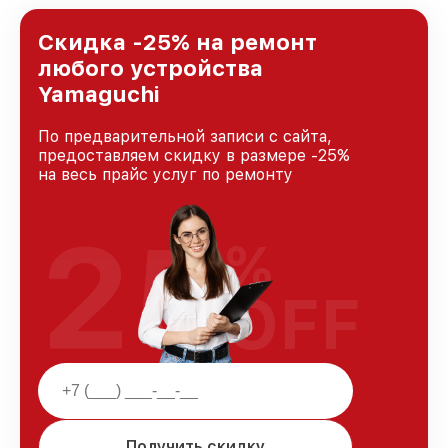
лучшим сервисным центром Yamaguchi в
городе Ростове-на-Дону, постоянно повышая
Скидка -25% на ремонт
уровень доверия и лояльности наших
любого устройства
клиентов.
Yamaguchi
По предварительной записи с сайта,
предоставляем скидку в размере -25%
на весь прайс услуг по ремонту
25
%
OFF
Получить скидку