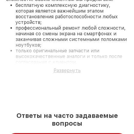
бесплатную комплексную диагностику,
которая является важнейшим этапом
восстановления работоспособности любых
устройств;
профессиональный ремонт любой сложности,
начиная со смены экрана на смартфонах и
заканчивая сложными системными поломками
ноутбуков;
только оригинальные запчасти или
высококачественные аналоги и только после
согласования с клиентом.
На все работы и замененные комплектующие
Развернуть
предоставляется длительная гарантия. В случае
поломки по условиям гарантии, мы бесплатно
исправим ситуацию.
Наши преимущества
Преимуществами нашего сервисного центра
Yamaguchi в Ростове-на-Дону являются:
лучшие специалисты с многолетним опытом и
Ответы на часто задаваемые
безупречной репутацией;
современное оборудование и
вопросы
лицензированное ПО в ремонтно-
диагностических мастерских;